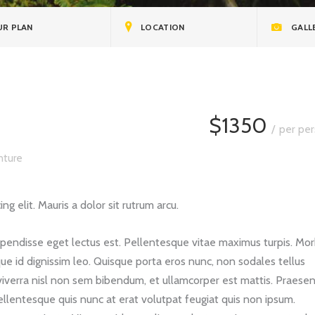
R PLAN
LOCATION
GALL
$1350
per per
nture
g elit. Mauris a dolor sit rutrum arcu.
spendisse eget lectus est. Pellentesque vitae maximus turpis. Mor
ue id dignissim leo. Quisque porta eros nunc, non sodales tellus
viverra nisl non sem bibendum, et ullamcorper est mattis. Praese
llentesque quis nunc at erat volutpat feugiat quis non ipsum.