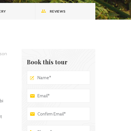
ERY
REVIEWS
son
Book this tour
bi
nt