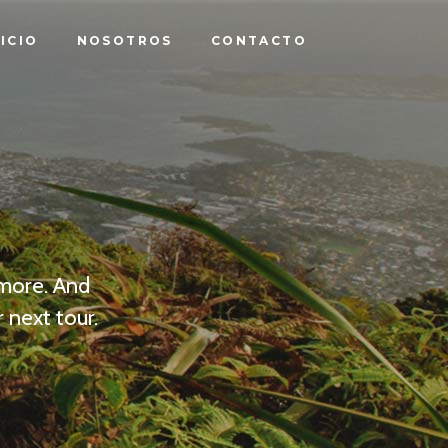
NICIO
NOSOTROS
CONTACTO
 more. And
 next tour.