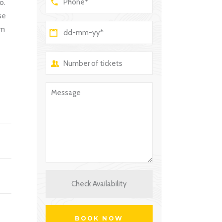
o.
se
um
Check Availability