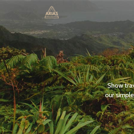
Show trav
our simple