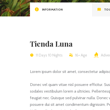
INFORMATION
TOU
Tienda Luna
11 Days 10 Nights
16+
Age
Adve
Lorem ipsum dolor sit amet, consectetur adipiscin
Donec vel quam vitae nisl posuere efficitur. Su
sodales vestibulum lorem a ultricies. Pellentesq
feugiat nec. Quisque sed pulvinar nulla. Donec 
posuere dui sit amet condimentum dignissim. Pe