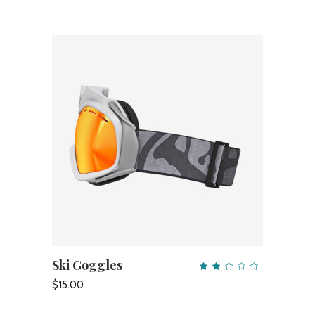
Ski Goggles
AÑADIR AL CARRITO
Valo
con
2.00
$
15.00
de
5